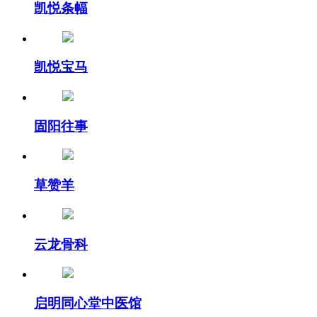
凯悦条幅
凯悦宝马
固阳往事
草赞羊
云龙骨科
启明同心堂中医馆