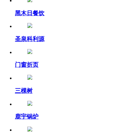
黑木日餐饮
圣泉科利源
门窗折页
三棵树
鹿宇锅炉